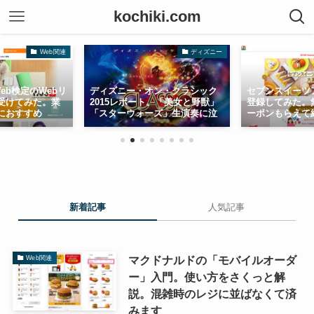
kochiki.com
Web関連
ディズニー
ディズニー・オン・クラシック
eb検定のWebリ
セブンスイーツ
2015レポート。「美女と野獣」
受けてみた。業
登録してみた。
「スターウォーズ」生演奏に泣
におすすめ
ーポンもらえて
いた
新着記事
人気記事
マクドナルドの「モバイルオーダ
Web関連
ー」入門。使い方をさくっと解
説。混雑時のレジに並ばなくて済
みます