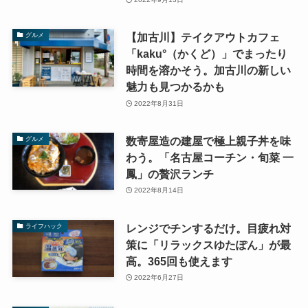
【加古川】テイクアウトカフェ
グルメ
「kaku°（かくど）」でまったり
時間を溶かそう。加古川の新しい
魅力も見つかるかも
2022年8月31日
数寄屋造の建屋で極上親子丼を味
グルメ
わう。「名古屋コーチン・旬菜 一
鳳」の贅沢ランチ
2022年8月14日
レンジでチンするだけ。目疲れ対
ライフハック
策に「リラックスゆたぽん」が最
高。365回も使えます
2022年6月27日