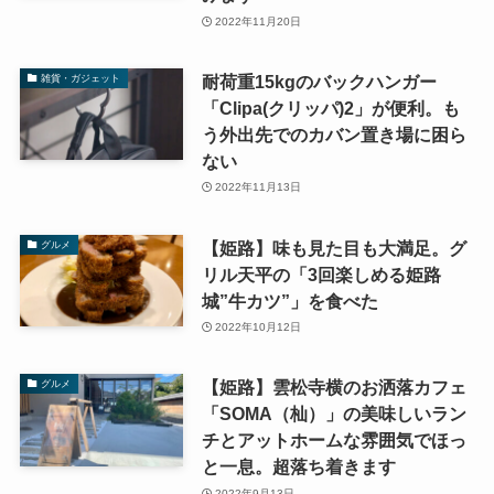
2022年11月20日
耐荷重15kgのバックハンガー
雑貨・ガジェット
「Clipa(クリッパ)2」が便利。も
う外出先でのカバン置き場に困ら
ない
2022年11月13日
【姫路】味も見た目も大満足。グ
グルメ
リル天平の「3回楽しめる姫路
城”牛カツ”」を食べた
2022年10月12日
【姫路】雲松寺横のお洒落カフェ
グルメ
「SOMA（杣）」の美味しいラン
チとアットホームな雰囲気でほっ
と一息。超落ち着きます
2022年9月13日