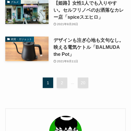
【姫路】女性1人でも入りやす
グルメ
い。セルフリノベのお洒落なカレ
ー店「spiceスエヒロ」
2021年9月26日
デザインも注ぎ心地も文句なし。
雑貨・ガジェット
映える電気ケトル「BALMUDA
the Pot」
2021年9月11日
1
2
...
20