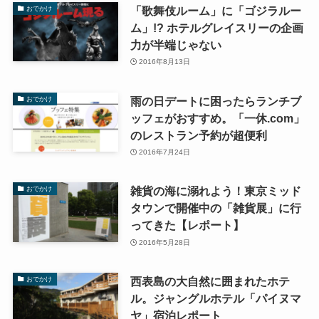
「歌舞伎ルーム」に「ゴジラルー
おでかけ
ム」!? ホテルグレイスリーの企画
力が半端じゃない
2016年8月13日
雨の日デートに困ったらランチブ
おでかけ
ッフェがおすすめ。「一休.com」
のレストラン予約が超便利
2016年7月24日
雑貨の海に溺れよう！東京ミッド
おでかけ
タウンで開催中の「雑貨展」に行
ってきた【レポート】
2016年5月28日
西表島の大自然に囲まれたホテ
おでかけ
ル。ジャングルホテル「パイヌマ
ヤ」宿泊レポート