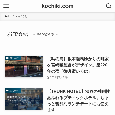
kochiki.com
ホーム
おでかけ
おでかけ
– category –
【鞆の浦】坂本龍馬ゆかりの町家
おでかけ
を宮崎駿監督がデザイン。築220
年の宿「御舟宿いろは」
2021年7月22日
【TRUNK HOTEL】渋谷の独創性
おでかけ
あふれるブティックホテル。ちょ
っと贅沢なランチデートにも使え
ます