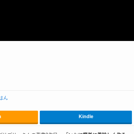
はん
n
Kindle