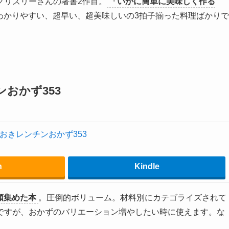
グリズリーさんの著書2作目。
「いかに簡単に美味しく作る
わかりやすい、超早い、超美味しいの3拍子揃った料理ばかりで
おかず353
おきレンチンおかず353
n
Kindle
類集めた本
。圧倒的ボリューム。材料別にカテゴライズされて
ですが、おかずのバリエーション増やしたい時に使えます。な