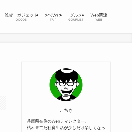
雑貨・ガジェット
おでかけ
グルメ
Web関連
GOODS
TRIP
GOURMET
WEB
し
こちき
兵庫県在住のWebディレクター。
枯れ果てた社畜生活が少しだけ楽しくなっ