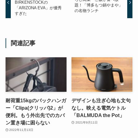
BIRKENSTOCKの
題！「博多もつ鍋やまや」
「ARIZONA EVA」が優秀
の名物ランチ
すぎた
関連記事
耐荷重15kgのバックハンガ
デザインも注ぎ心地も文句
ー「Clipa(クリッパ)2」が
なし。映える電気ケトル
便利。もう外出先でのカバ
「BALMUDA the Pot」
ン置き場に困らない
2021年9月11日
2022年11月13日