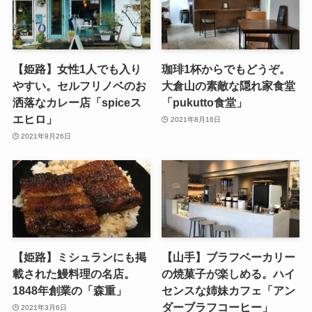
【姫路】女性1人でも入り
珈琲1杯からでもどうぞ。
やすい。セルフリノベのお
大倉山の素敵な隠れ家食堂
洒落なカレー店「spiceス
「pukutto食堂」
エヒロ」
2021年8月16日
2021年9月26日
【姫路】ミシュランにも掲
【山手】ブラフベーカリー
載された鰻料理の名店。
の焼菓子が楽しめる。ハイ
1848年創業の「森重」
センスな姉妹カフェ「アン
ダーブラフコーヒー」
2021年3月6日