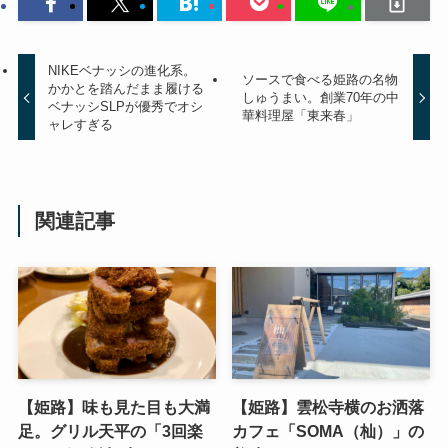
NIKEベナッシの進化系。
ソースで食べる姫路の名物
かかとを踏んだまま履ける
しゅうまい。創業70年の中
ベナッシSLPが優秀でオシ
華料理屋「東来春」
ャレすぎる
関連記事
【姫路】味も見た目も大満
【姫路】雲松寺横のお洒落
足。グリル天平の「3回楽
カフェ「SOMA（杣）」の