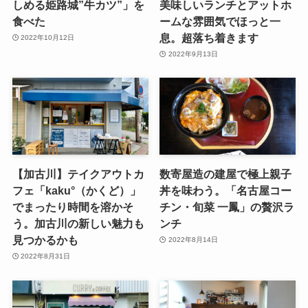
しめる姫路城”牛カツ”」を
美味しいランチとアットホ
食べた
ームな雰囲気でほっと一
息。超落ち着きます
2022年10月12日
2022年9月13日
【加古川】テイクアウトカ
数寄屋造の建屋で極上親子
フェ「kaku°（かくど）」
丼を味わう。「名古屋コー
でまったり時間を溶かそ
チン・旬菜 一鳳」の贅沢ラ
う。加古川の新しい魅力も
ンチ
見つかるかも
2022年8月14日
2022年8月31日