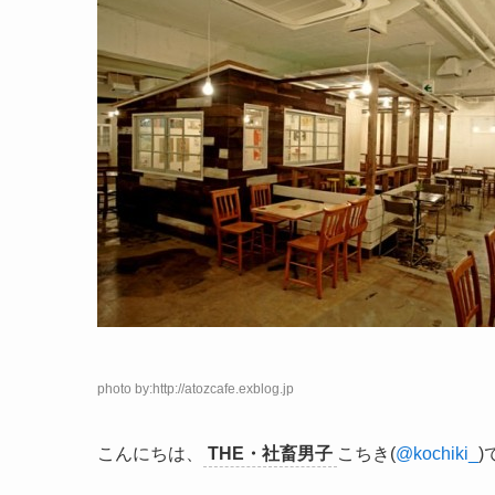
photo by:http://atozcafe.exblog.jp
こんにちは、
THE・社畜男子
こちき(
@kochiki_
)