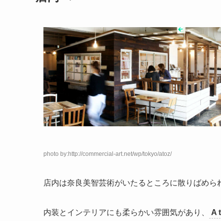
photo by:http://commercial-art.net/wp/tokyo/atoz/
店内は奈良美智芸術がいたるところに散りばめら
内装とインテリアにも柔らかい雰囲気があり、
A