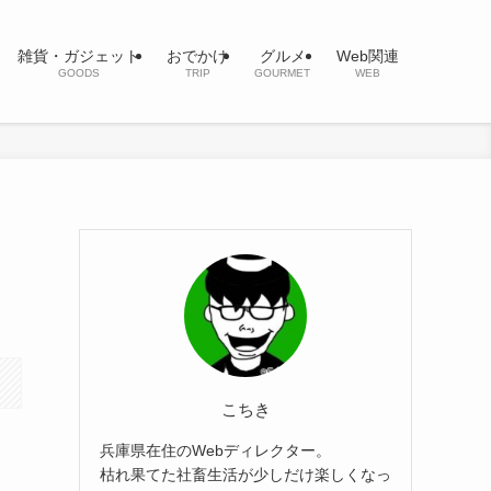
雑貨・ガジェット
おでかけ
グルメ
Web関連
GOODS
TRIP
GOURMET
WEB
】
こちき
兵庫県在住のWebディレクター。
枯れ果てた社畜生活が少しだけ楽しくなっ