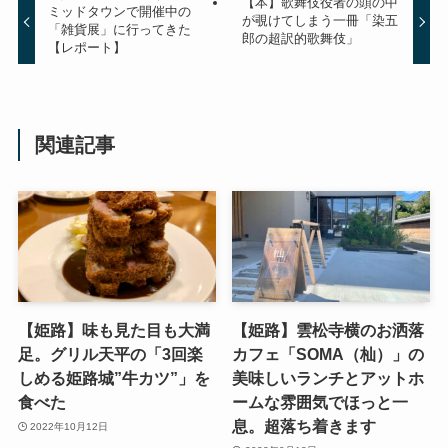
【本】歌舞伎役者の頭の中
ミッドタウンで開催中の
が覗けてしまう一冊「染五
「雑貨展」に行ってきた
郎の超訳的歌舞伎」
【レポート】
関連記事
【姫路】味も見た目も大満
【姫路】雲松寺横のお洒落
足。グリル天平の「3回楽
カフェ「SOMA（杣）」の
しめる姫路城”牛カツ”」を
美味しいランチとアットホ
食べた
ームな雰囲気でほっと一
息。超落ち着きます
2022年10月12日