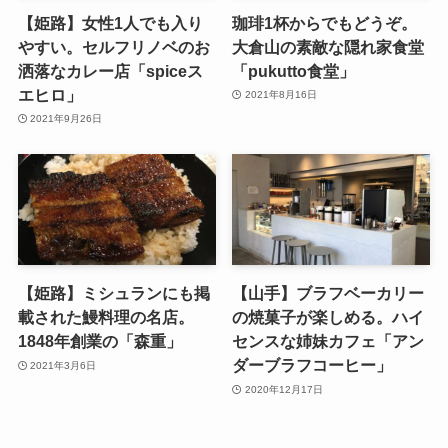
【姫路】女性1人でも入り
珈琲1杯からでもどうぞ。
やすい。セルフリノベのお
大倉山の素敵な隠れ家食堂
洒落なカレー店「spiceス
「pukutto食堂」
エヒロ」
2021年8月16日
2021年9月26日
【姫路】ミシュランにも掲
【山手】ブラフベーカリー
載された鰻料理の名店。
の焼菓子が楽しめる。ハイ
1848年創業の「森重」
センスな姉妹カフェ「アン
ダーブラフコーヒー」
2021年3月6日
2020年12月17日