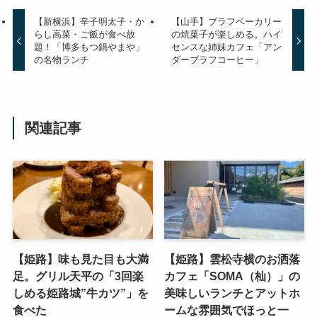
【新横浜】辛子明太子・か
【山手】ブラフベーカリー
らし高菜・ご飯が食べ放
の焼菓子が楽しめる。ハイ
題！「博多もつ鍋やまや」
センスな姉妹カフェ「アン
の名物ランチ
ダーブラフコーヒー」
関連記事
【姫路】味も見た目も大満
【姫路】雲松寺横のお洒落
足。グリル天平の「3回楽
カフェ「SOMA（杣）」の
しめる姫路城”牛カツ”」を
美味しいランチとアットホ
食べた
ームな雰囲気でほっと一