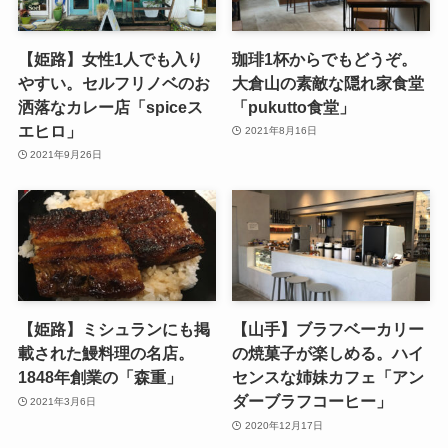
【姫路】女性1人でも入り
珈琲1杯からでもどうぞ。
やすい。セルフリノベのお
大倉山の素敵な隠れ家食堂
洒落なカレー店「spiceス
「pukutto食堂」
エヒロ」
2021年8月16日
2021年9月26日
【姫路】ミシュランにも掲
【山手】ブラフベーカリー
載された鰻料理の名店。
の焼菓子が楽しめる。ハイ
1848年創業の「森重」
センスな姉妹カフェ「アン
ダーブラフコーヒー」
2021年3月6日
2020年12月17日