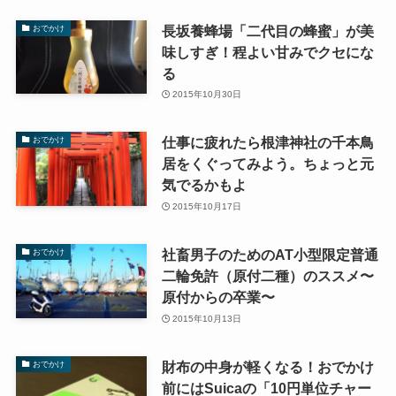
長坂養蜂場「二代目の蜂蜜」が美
おでかけ
味しすぎ！程よい甘みでクセにな
る
2015年10月30日
仕事に疲れたら根津神社の千本鳥
おでかけ
居をくぐってみよう。ちょっと元
気でるかもよ
2015年10月17日
社畜男子のためのAT小型限定普通
おでかけ
二輪免許（原付二種）のススメ〜
原付からの卒業〜
2015年10月13日
財布の中身が軽くなる！おでかけ
おでかけ
前にはSuicaの「10円単位チャー