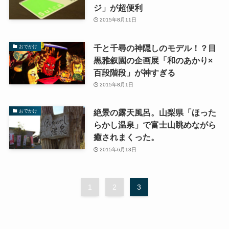
ジ」が超便利
2015年8月11日
千と千尋の神隠しのモデル！？目
おでかけ
黒雅叙園の企画展「和のあかり×
百段階段」が神すぎる
2015年8月1日
絶景の露天風呂。山梨県「ほった
おでかけ
らかし温泉」で富士山眺めながら
癒されまくった。
2015年6月13日
1
2
3