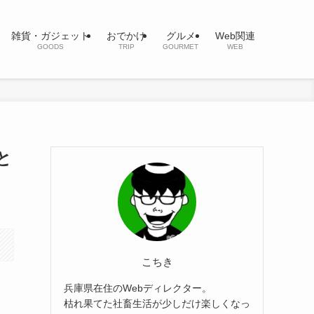
雑貨・ガジェット
おでかけ
グルメ
Web関連
GOODS
TRIP
GOURMET
WEB
と
こちき
兵庫県在住のWebディレクター。
枯れ果てた社畜生活が少しだけ楽しくなっ