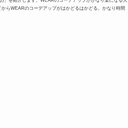
（パチる)」を紹介します。WEARのコーデアップがかなり楽になる大
めてからWEARのコーデアップがはかどるはかどる。かなり時間