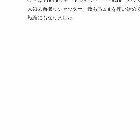
今回はiPhoneリモートシャッター「Pachil
人気の自撮りシャッター。僕もPachilを使い始
短縮にもなりました。