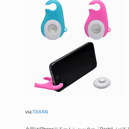
via:
TAXAN