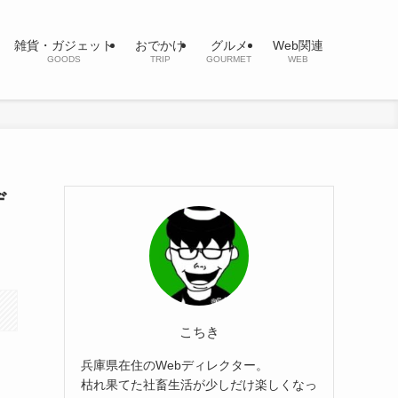
雑貨・ガジェット
おでかけ
グルメ
Web関連
GOODS
TRIP
GOURMET
WEB
デ
こちき
兵庫県在住のWebディレクター。
枯れ果てた社畜生活が少しだけ楽しくなっ