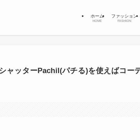
ホーム
ファッション
HOME
FASHION
トシャッターPachil(パチる)を使えばコー