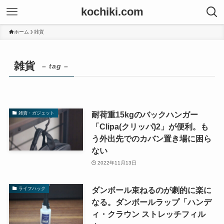
kochiki.com
ホーム
雑貨
雑貨
– tag –
耐荷重15kgのバックハンガー
雑貨・ガジェット
「Clipa(クリッパ)2」が便利。も
う外出先でのカバン置き場に困ら
ない
2022年11月13日
ダンボール束ねるのが劇的に楽に
ライフハック
なる。ダンボールラップ「ハンデ
ィ・クラウン ストレッチフィル