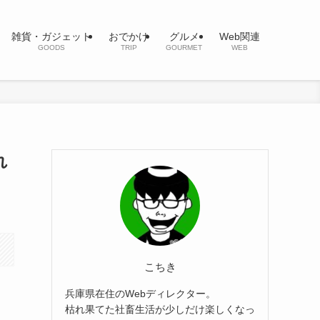
雑貨・ガジェット
おでかけ
グルメ
Web関連
GOODS
TRIP
GOURMET
WEB
れ
こちき
兵庫県在住のWebディレクター。
枯れ果てた社畜生活が少しだけ楽しくなっ